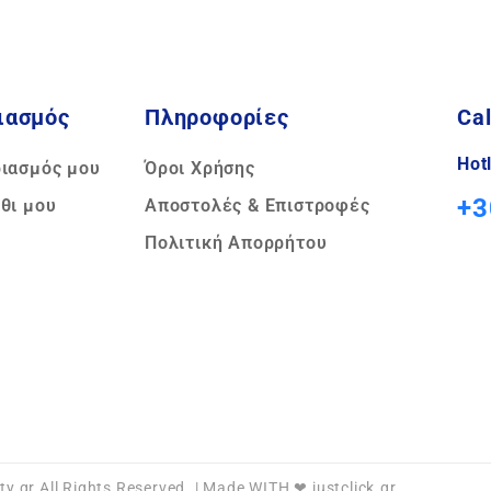
ιασμός
Πληροφορίες
Cal
Hot
ριασμός μου
Όροι Χρήσης
+3
θι μου
Αποστολές & Επιστροφές
Πολιτική Απορρήτου
ty.gr All Rights Reserved. | Made WITH ❤ justclick.gr