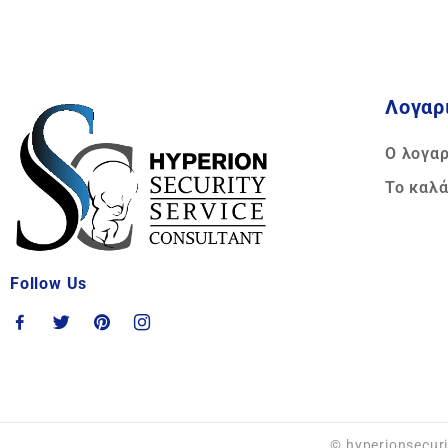
Λογαρ
Ο λογα
Το καλά
Follow Us
© hyperionsecuri