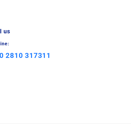
l us
line:
0 2810 317311