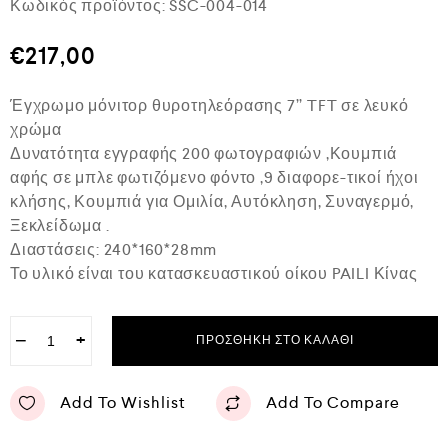
Κωδικός προϊόντος:
SSC-004-014
α
θ
μ
€
217,00
ο
λ
ο
Έγχρωμο μόνιτορ θυροτηλεόρασης 7’’ TFT σε λευκό
γ
ή
χρώμα
θ
Δυνατότητα εγγραφής 200 φωτογραφιών ,Κουμπιά
η
κ
αφής σε μπλε φωτιζόμενο φόντο ,9 διαφορε-τικοί ήχοι
ε
κλήσης, Κουμπιά για Ομιλία, Αυτόκληση, Συναγερμό,
μ
ε
Ξεκλείδωμα .
0
Διαστάσεις: 240*160*28mm
α
Το υλικό είναι του κατασκευαστικού οίκου PAILI Κίνας
π
ό
5
−
+
ΠΡΟΣΘΉΚΗ ΣΤΟ ΚΑΛΆΘΙ
Add To Wishlist
Add To Compare