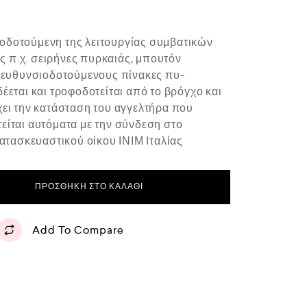
οδοτούμενη της λειτουργίας συμβατικών
 π.χ. σειρήνες πυρκαιάς, μπουτόν
διευθυνσιοδοτούμενους πίνακες πυ-
έεται και τροφοδοτείται από το βρόγχο και
χει την κατάσταση του αγγελτήρα που
είται αυτόματα με την σύνδεση στο
κατασκευαστικού οίκου ΙΝΙΜ Ιταλίας
ΠΡΟΣΘΉΚΗ ΣΤΟ ΚΑΛΆΘΙ
Add To Compare