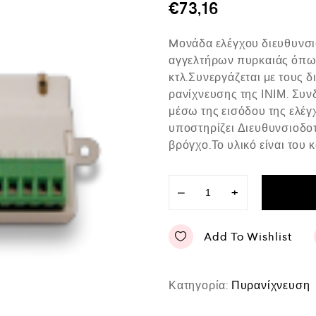
μ
€
73,16
ο
λ
ο
Mονάδα ελέγχου διευθυνσι
γ
ή
αγγελτήρων πυρκαιάς όπως
θ
κτλ.Συνεργάζεται με τους 
η
κ
ρανίχνευσης της ΙΝΙΜ. Συνδ
ε
μέσω της εισόδου της ελέγ
μ
ε
υποστηρίζει Διευθυνσιοδοτ
0
βρόγχο.Το υλικό είναι του 
α
π
ό
5
−
+
Add To Wishlist
Κατηγορία:
Πυρανίχνευση