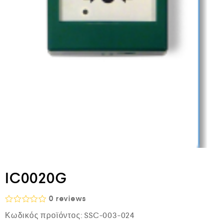
IC0020G
0
reviews
Β
Κωδικός προϊόντος:
SSC-003-024
α