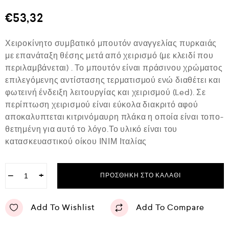
θ
μ
€
53,32
ο
λ
ο
Χειροκίνητο συμβατικό μπουτόν αναγγελίας πυρκαιάς
γ
ή
με επανάταξη θέσης μετά από χειρισμό (με κλειδί που
θ
περιλαμβάνεται) . Το μπουτόν είναι πράσινου χρώματος
η
κ
επιλεγόμενης αντίστασης τερματισμού ενώ διαθέτει και
ε
φωτεινή ένδειξη λειτουργίας και χειρισμού (Led). Σε
μ
ε
περίπτωση χειρισμού είναι εύκολα διακριτό αφού
0
αποκαλυπτεται κιτρινόμαυρη πλάκα η οποία είναι τοπο-
α
θετημένη για αυτό το λόγο.Το υλικό είναι του
π
ό
κατασκευαστικού οίκου ΙΝΙΜ Ιταλίας
5
−
+
ΠΡΟΣΘΉΚΗ ΣΤΟ ΚΑΛΆΘΙ
Add To Wishlist
Add To Compare