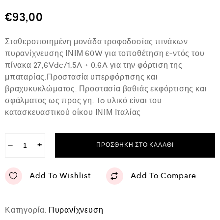
θ
μ
€
93,00
ο
λ
ο
Σταθεροποιημένη μονάδα τροφοδοσίας πινάκων
γ
ή
πυρανίχνευσης ΙΝΙΜ 60W για τοποθέτηση ε-ντός του
θ
πίνακα 27,6Vdc/1,5A + 0,6A για την φόρτιση της
η
κ
μπαταρίας.Προστασία υπερφόρτισης και
ε
βραχυκυκλώματος. Προστασία βαθιάς εκφόρτισης και
μ
ε
σφάλματος ως προς γη. To υλικό είναι του
0
κατασκευαστικού οίκου ΙΝΙΜ Ιταλίας
α
π
ό
5
−
+
ΠΡΟΣΘΉΚΗ ΣΤΟ ΚΑΛΆΘΙ
Add To Wishlist
Add To Compare
Κατηγορία:
Πυρανίχνευση