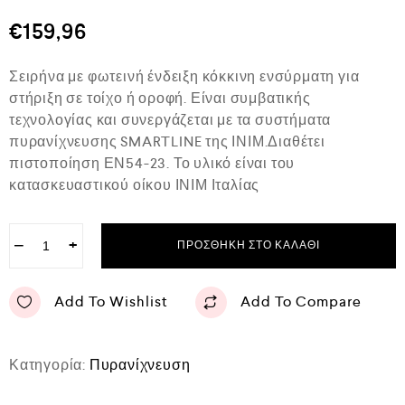
θ
μ
€
159,96
ο
λ
ο
Σειρήνα με φωτεινή ένδειξη κόκκινη ενσύρματη για
γ
ή
στήριξη σε τοίχο ή οροφή. Είναι συμβατικής
θ
τεχνολογίας και συνεργάζεται με τα συστήματα
η
κ
πυρανίχνευσης SMARTLINE της ΙΝΙΜ.Διαθέτει
ε
πιστοποίηση ΕΝ54-23. Το υλικό είναι του
μ
ε
κατασκευαστικού οίκου ΙΝΙΜ Ιταλίας
0
α
π
−
+
ό
ΠΡΟΣΘΉΚΗ ΣΤΟ ΚΑΛΆΘΙ
5
Add To Wishlist
Add To Compare
Κατηγορία:
Πυρανίχνευση