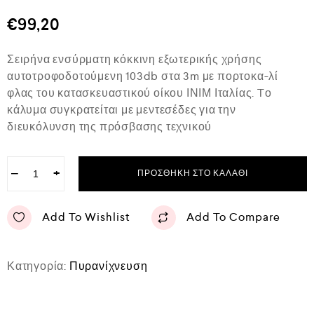
θ
μ
€
99,20
ο
λ
ο
Σειρήνα ενσύρματη κόκκινη εξωτερικής χρήσης
γ
ή
αυτοτροφοδοτούμενη 103db στα 3m με πορτοκα-λί
θ
φλας του κατασκευαστικού οίκου ΙΝΙΜ Ιταλίας. Tο
η
κ
κάλυμα συγκρατείται με μεντεσέδες για την
ε
διευκόλυνση της πρόσβασης τεχνικού
μ
ε
0
α
−
+
ΠΡΟΣΘΉΚΗ ΣΤΟ ΚΑΛΆΘΙ
π
ό
5
Add To Wishlist
Add To Compare
Κατηγορία:
Πυρανίχνευση