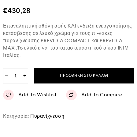
θ
μ
€
430,28
ο
λ
ο
Επαναληπτική οθόνη αφής ΚΑΙ ενδειξη ενεργοποίησης
γ
ή
κατάσβεσης σε λευκό χρώμα για τους πί-νακες
θ
πυρανίχνευσης PREVIDIA COMPACT και PREVIDIA
η
κ
MAX .To υλικό είναι του κατασκευαστι-κού οίκου ΙΝΙΜ
ε
Ιταλίας.
μ
ε
0
α
−
+
ΠΡΟΣΘΉΚΗ ΣΤΟ ΚΑΛΆΘΙ
π
ό
5
Add To Wishlist
Add To Compare
Κατηγορία:
Πυρανίχνευση