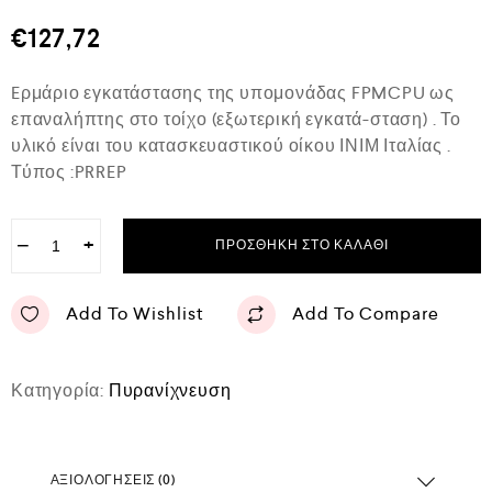
θ
μ
€
127,72
ο
λ
ο
Eρμάριο εγκατάστασης της υπομονάδας FPMCPU ως
γ
ή
επαναλήπτης στο τοίχο (εξωτερική εγκατά-σταση) . Το
θ
υλικό είναι του κατασκευαστικού οίκου ΙΝΙΜ Ιταλίας .
η
κ
Τύπος :PRREP
ε
μ
ε
0
−
+
ΠΡΟΣΘΉΚΗ ΣΤΟ ΚΑΛΆΘΙ
α
π
ό
Add To Wishlist
Add To Compare
5
Κατηγορία:
Πυρανίχνευση
ΑΞΙΟΛΟΓΉΣΕΙΣ (0)