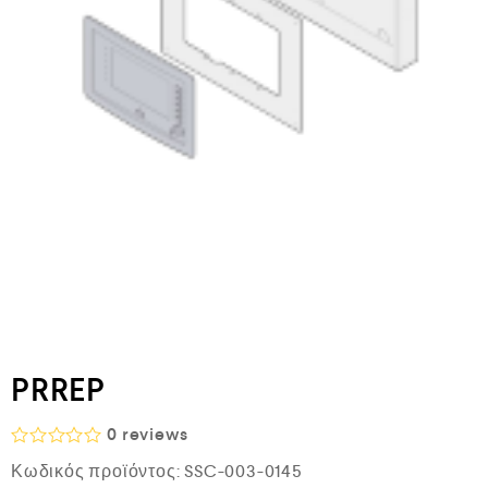
PRREP
0
reviews
Β
Κωδικός προϊόντος:
SSC-003-0145
α