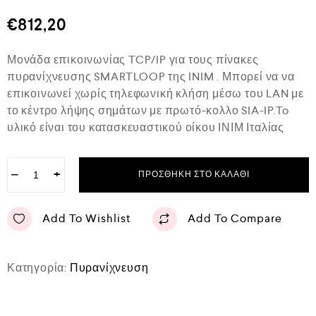
θ
μ
€
812,20
ο
λ
ο
Μονάδα επικοινωνίας TCP/IP για τους πίνακες
γ
ή
πυρανίχνευσης SMARTLOOP της INIM . Μπορεί να να
θ
επικοινωνεί χωρίς τηλεφωνική κλήση μέσω του LAN με
η
κ
το κέντρο λήψης σημάτων με πρωτό-κολλο SIA-IP.To
ε
υλικό είναι του κατασκευαστικού οίκου ΙΝΙΜ Ιταλίας
μ
ε
0
α
−
+
ΠΡΟΣΘΉΚΗ ΣΤΟ ΚΑΛΆΘΙ
π
ό
5
Add To Wishlist
Add To Compare
Κατηγορία:
Πυρανίχνευση