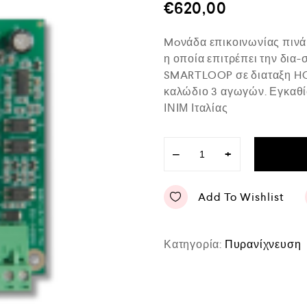
μ
€
620,00
ο
λ
ο
Moνάδα επικοινωνίας πιν
γ
ή
η οποία επιτρέπει την δι
θ
SMARTLOOP σε διαταξη HOR
η
κ
καλώδιο 3 αγωγών. Εγκαθίστ
ε
ΙΝΙΜ Ιταλίας
μ
ε
0
α
−
+
π
ό
5
Add To Wishlist
Κατηγορία:
Πυρανίχνευση