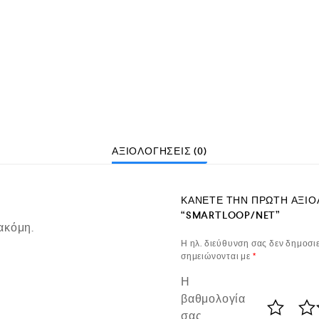
ΑΞΙΟΛΟΓΉΣΕΙΣ (0)
ΚΆΝΕΤΕ ΤΗΝ ΠΡΏΤΗ ΑΞΙΟ
“SMARTLOOP/NET”
ακόμη.
Η ηλ. διεύθυνση σας δεν δημοσιε
σημειώνονται με
*
Η
βαθμολογία
σας