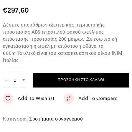
θ
μ
€
297,60
ο
λ
ο
Δέσμες υπερύθρων εξωτερικής περιμετρικής
γ
ή
προστασίας ABS τετραπλού φακού ωφέλιμης
θ
απόστασης προστασίας 200 μέτρων .Σε εσωτερική
η
κ
εγκατάσταση η ωφέλιμη απόσταση φθάνει τα
ε
600m.To υλικό είναι του κατασκευαστικού οίκου ΙΝΙΜ
μ
ε
Ιταλίας
0
α
π
−
+
ό
ΠΡΟΣΘΉΚΗ ΣΤΟ ΚΑΛΆΘΙ
5
Add To Wishlist
Add To Compare
Κατηγορία:
Συστήματα συναγερμού