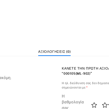
ΑΞΙΟΛΟΓΉΣΕΙΣ (0)
ΚΆΝΕΤΕ ΤΗΝ ΠΡΏΤΗ ΑΞΙΟ
“000105(ML-902)”
ακόμη.
Η ηλ. διεύθυνση σας δεν δημοσιε
σημειώνονται με
*
Η
βαθμολογία
σας