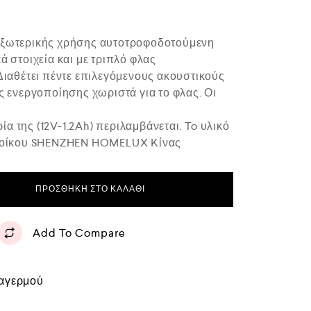
εξωτερικής χρήσης αυτοτροφοδοτούμενη
ά στοιχεία και με τριπλό φλας
 Διαθέτει πέντε επιλεγόμενους ακουστικούς
ς ενεργοποίησης χωριστά για το φλας. Οι
α της (12V-1.2Ah) περιλαμβάνεται. To υλικό
ύ οίκου SHENZHEN HOMELUX Kίνας
ΠΡΟΣΘΉΚΗ ΣΤΟ ΚΑΛΆΘΙ
Add To Compare
αγερμού