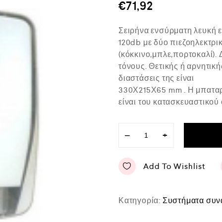
μ
€
71,92
ο
λ
ο
Σειρήνα ενσύρματη λευκή 
γ
ή
120db με δύο πιεζοηλεκτρικ
θ
(κόκκινο,μπλε,πορτοκαλί).
η
κ
τόνους. Θετικής ή αρνητική
ε
διαστάσεις της είναι
μ
ε
330Χ215Χ65 mm . Η μπαταρί
0
είναι του κατασκευαστικο
α
π
ό
5
−
+
Add To Wishlist
Κατηγορία:
Συστήματα συν