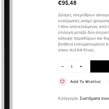
μ
€
95,48
ο
λ
ο
Δέσμες υπερύθρων αλουμιν
γ
ή
ενσύρματες,ασημί χρώματο
θ
1.40m αποτελούμενες από ο
η
κ
επιλογή μεταξύ δύο συχνοτ
ε
κάλυψη παραθύρων και θυρ
μ
ε
βοήθεια ενσωματωμένου buz
0
οίκου ALEAN Κίνας .
α
π
ό
5
−
+
Add To Wishlist
Κατηγορία:
Συστήματα συν