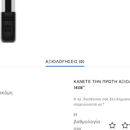
ΑΞΙΟΛΟΓΉΣΕΙΣ (0)
ΚΆΝΕΤΕ ΤΗΝ ΠΡΏΤΗ ΑΞΙΟΛ
1408”
ακόμη.
Η ηλ. διεύθυνση σας δεν δημοσιε
σημειώνονται με
*
Η
βαθμολογία
σας