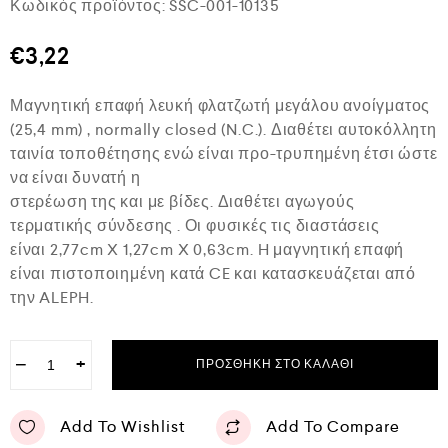
Κωδικός προϊόντος:
SSC-001-10135
α
θ
μ
€
3,22
ο
λ
ο
Μαγνητική επαφή λευκή φλατζωτή μεγάλου ανοίγματος
γ
ή
(25,4 mm) , normally closed (N.C.). Διαθέτει αυτοκόλλητη
θ
ταινία τοποθέτησης ενώ είναι προ-τρυπημένη έτσι ώστε
η
κ
να είναι δυνατή η
ε
στερέωση της και με βίδες. Διαθέτει αγωγούς
μ
ε
τερματικής σύνδεσης . Οι φυσικές τις διαστάσεις
0
είναι 2,77cm X 1,27cm X 0,63cm. H μαγνητική επαφή
α
είναι πιστοποιημένη κατά CE και κατασκευάζεται από
π
ό
την ALEPH.
5
−
+
ΠΡΟΣΘΉΚΗ ΣΤΟ ΚΑΛΆΘΙ
Add To Wishlist
Add To Compare