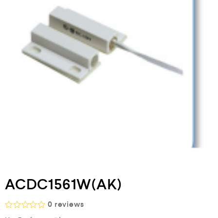
ACDC1561W(AK)
0
reviews
Β