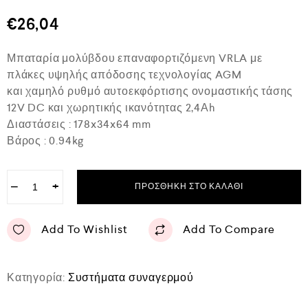
θ
μ
€
26,04
ο
λ
ο
Μπαταρία μολύβδου επαναφορτιζόμενη VRLA με
γ
ή
πλάκες υψηλής απόδοσης τεχνολογίας AGM
θ
και χαμηλό ρυθμό αυτοεκφόρτισης ονομαστικής τάσης
η
κ
12V DC και χωρητικής ικανότητας 2,4Αh
ε
Διαστάσεις : 178x34x64 mm
μ
ε
Βάρος : 0.94kg
0
α
π
−
+
ό
ΠΡΟΣΘΉΚΗ ΣΤΟ ΚΑΛΆΘΙ
5
Add To Wishlist
Add To Compare
Κατηγορία:
Συστήματα συναγερμού