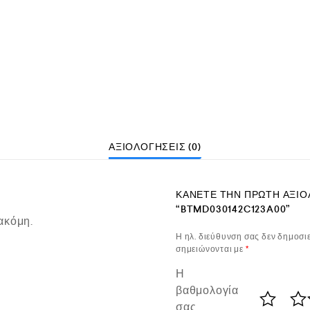
ΑΞΙΟΛΟΓΉΣΕΙΣ (0)
ΚΆΝΕΤΕ ΤΗΝ ΠΡΏΤΗ ΑΞΙΟ
“BTMD030142C123A00”
ακόμη.
Η ηλ. διεύθυνση σας δεν δημοσιε
σημειώνονται με
*
Η
βαθμολογία
σας