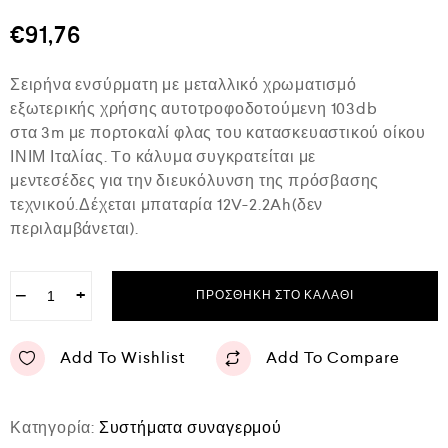
θ
μ
€
91,76
ο
λ
ο
Σειρήνα ενσύρματη με μεταλλικό χρωματισμό
γ
ή
εξωτερικής χρήσης αυτοτροφοδοτούμενη 103db
θ
στα 3m με πορτοκαλί φλας του κατασκευαστικού οίκου
η
κ
ΙΝΙΜ Ιταλίας. Tο κάλυμα συγκρατείται με
ε
μεντεσέδες για την διευκόλυνση της πρόσβασης
μ
ε
τεχνικού.Δέχεται μπαταρία 12V-2.2Ah(δεν
0
περιλαμβάνεται).
α
π
ό
5
−
+
ΠΡΟΣΘΉΚΗ ΣΤΟ ΚΑΛΆΘΙ
Add To Wishlist
Add To Compare
Κατηγορία:
Συστήματα συναγερμού