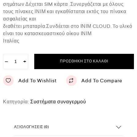
κ
σημάτων Δέχεται SIM κάρτα .Συνεργάζεται με όλους
ε
τους πίνακες ΙΝΙΜ και εγκαθίσταται εκτός του πίνακα
μ
ε
ασφαλείας και
0
διαθέτει μπαταρία.Συνδέεται στο ΙΝΙΜ CLOUD. To υλικό
α
είναι του κατασκευαστικού οίκου ΙΝΙΜ
π
ό
Ιταλίας
5
−
+
ΠΡΟΣΘΉΚΗ ΣΤΟ ΚΑΛΆΘΙ
Add To Wishlist
Add To Compare
Κατηγορία:
Συστήματα συναγερμού
ΑΞΙΟΛΟΓΉΣΕΙΣ (0)