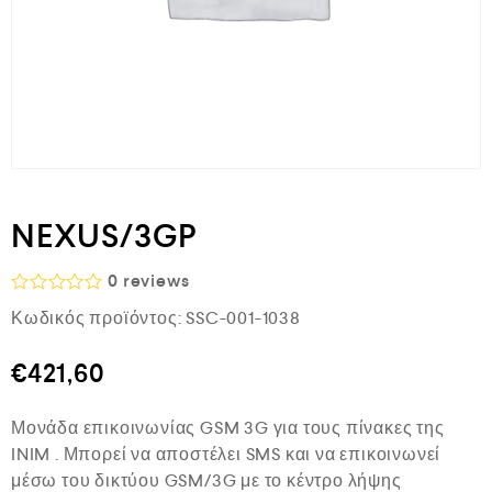
NEXUS/3GP
0
reviews
Β
Κωδικός προϊόντος:
SSC-001-1038
α
θ
μ
€
421,60
ο
λ
ο
Μονάδα επικοινωνίας GSM 3G για τους πίνακες της
γ
ή
INIM . Μπορεί να αποστέλει SMS και να επικοινωνεί
θ
μέσω του δικτύου GSM/3G με το κέντρο λήψης
η