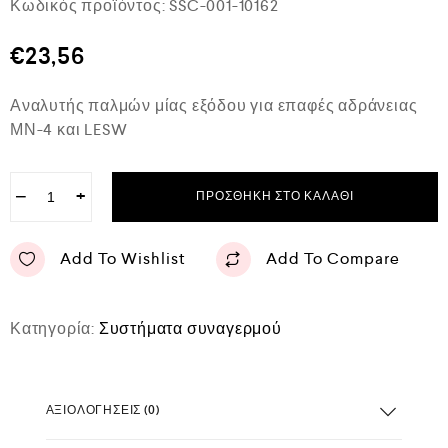
Κωδικός προϊόντος:
SSC-001-10162
α
θ
μ
€
23,56
ο
λ
ο
Αναλυτής παλμών μίας εξόδου για επαφές αδράνειας
γ
ή
ΜΝ-4 και LESW
θ
η
κ
ε
−
+
ΠΡΟΣΘΉΚΗ ΣΤΟ ΚΑΛΆΘΙ
μ
ε
0
Add To Wishlist
Add To Compare
α
π
ό
5
Κατηγορία:
Συστήματα συναγερμού
ΑΞΙΟΛΟΓΉΣΕΙΣ (0)