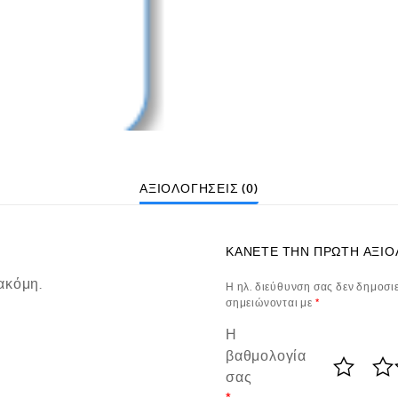
ΑΞΙΟΛΟΓΉΣΕΙΣ (0)
ΚΆΝΕΤΕ ΤΗΝ ΠΡΏΤΗ ΑΞΙΟΛ
ακόμη.
Η ηλ. διεύθυνση σας δεν δημοσιε
σημειώνονται με
*
Η
βαθμολογία
σας