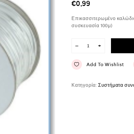
μ
€
0,99
ο
λ
ο
Επικασσιτερωμένο καλώδιο 
γ
ή
συσκευασία 100μ)
θ
η
κ
ε
−
+
μ
ε
0
Add To Wishlist
α
π
ό
5
Κατηγορία:
Συστήματα συν