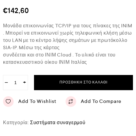
θ
μ
€
142,60
ο
λ
ο
Μονάδα επικοινωνίας TCP/IP για τους πίνακες της INIM
γ
ή
. Μπορεί να επικοινωνεί χωρίς τηλεφωνική κλήση μέσω
θ
του LAN με το κέντρο λήψης σημάτων με πρωτόκολλο
η
κ
SIA-IP. Mέσω της κάρτας
ε
συνδέεται και στο ΙΝΙΜ Cloud . To υλικό είναι του
μ
ε
κατασκευαστικού οίκου ΙΝΙΜ Ιταλίας
0
α
π
−
+
ό
ΠΡΟΣΘΉΚΗ ΣΤΟ ΚΑΛΆΘΙ
5
Add To Wishlist
Add To Compare
Κατηγορία:
Συστήματα συναγερμού