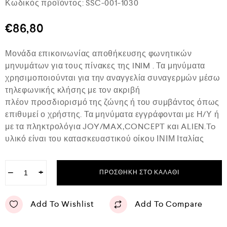
Κωδικός προϊόντος:
SSC-001-1030
α
θ
μ
€
86,80
ο
λ
ο
Μονάδα επικοινωνίας αποθήκευσης φωνητικών
γ
ή
μηνυμάτων για τους πίνακες της INIM . Τα μηνύματα
θ
χρησιμοποιούνται για την αναγγελία συναγερμών μέσω
η
κ
τηλεφωνικής κλήσης με τον ακριβή
ε
πλέον προσδιορισμό της ζώνης ή του συμβάντος όπως
μ
ε
επιθυμεί ο χρήστης. Τα μηνύματα εγγράφονται με Η/Υ ή
0
με τα πληκτρολόγια JOY/MAX,CONCEPT και ALIEN.To
α
υλικό είναι του κατασκευαστικού οίκου ΙΝΙΜ Ιταλίας
π
ό
5
−
+
ΠΡΟΣΘΉΚΗ ΣΤΟ ΚΑΛΆΘΙ
Add To Wishlist
Add To Compare