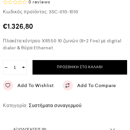
0
reviews
Β
Κωδικός προϊόντος:
SSC-010-1010
α
θ
μ
€
1.326,80
ο
λ
ο
Πλακέτα κέντρου XR550 10 ζωνών (8+2 Fire) με digital
γ
ή
dialer & θύρα Ethernet.
θ
η
κ
ε
−
+
ΠΡΟΣΘΉΚΗ ΣΤΟ ΚΑΛΆΘΙ
μ
ε
0
Add To Wishlist
Add To Compare
α
π
ό
5
Κατηγορία:
Συστήματα συναγερμού
ΑΞΙΟΛΟΓΉΣΕΙΣ (0)