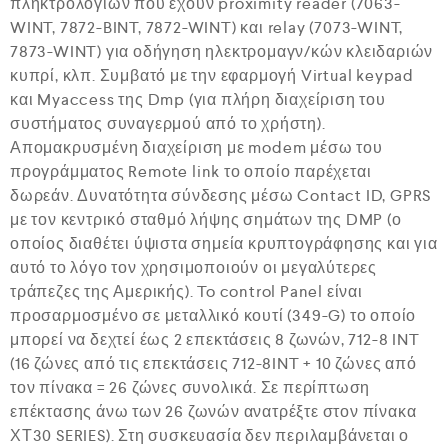
πληκτρολογίων που έχουν proximity reader (7063-
WINT, 7872-BINT, 7872-WINT) και relay (7073-WINT,
7873-WINT) για οδήγηση ηλεκτρομαγν/κών κλειδαριών
κυπρί, κλπ. Συμβατό με την εφαρμογή Virtual keypad
και Myaccess της Dmp (για πλήρη διαχείριση του
συστήματος συναγερμού από το χρήστη).
Απομακρυσμένη διαχείριση με modem μέσω του
προγράμματος Remote link το οποίο παρέχεται
δωρεάν. Δυνατότητα σύνδεσης μέσω Contact ID, GPRS
με τον κεντρικό σταθμό λήψης σημάτων της DMP (ο
οποίος διαθέτει ύψιστα σημεία κρυπτογράφησης και για
αυτό το λόγο τον χρησιμοποιούν οι μεγαλύτερες
τράπεζες της Αμερικής). To control Panel είναι
προσαρμοσμένο σε μεταλλικό κουτί (349-G) το οποίο
μπορεί να δεχτεί έως 2 επεκτάσεις 8 ζωνών, 712-8 INT
(16 ζώνες από τις επεκτάσεις 712-8INT + 10 ζώνες από
τον πίνακα = 26 ζώνες συνολικά. Σε περίπτωση
επέκτασης άνω των 26 ζωνών ανατρέξτε στον πίνακα
ΧΤ30 SERIES). Στη συσκευασία δεν περιλαμβάνεται ο