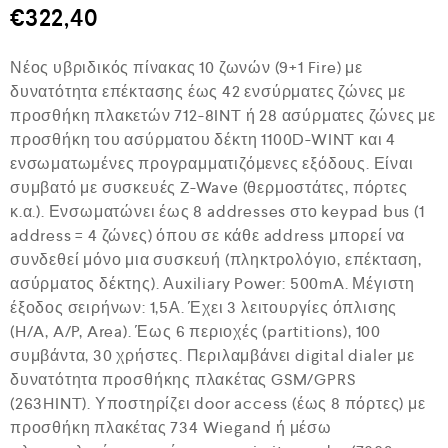
μ
€
322,40
ο
λ
ο
Νέος υβριδικός πίνακας 10 ζωνών (9+1 Fire) με
γ
ή
δυνατότητα επέκτασης έως 42 ενσύρματες ζώνες με
θ
προσθήκη πλακετών 712-8INT ή 28 ασύρματες ζώνες με
η
κ
προσθήκη του ασύρματου δέκτη 1100D-WINT και 4
ε
ενσωματωμένες προγραμματιζόμενες εξόδους. Είναι
μ
ε
συμβατό με συσκευές Z-Wave (θερμοστάτες, πόρτες
0
κ.α.). Ενσωματώνει έως 8 addresses στο keypad bus (1
α
address = 4 ζώνες) όπου σε κάθε address μπορεί να
π
ό
συνδεθεί μόνο μια συσκευή (πληκτρολόγιο, επέκταση,
5
ασύρματος δέκτης). Αuxiliary Power: 500mA. Μέγιστη
έξοδος σειρήνων: 1,5Α. Έχει 3 λειτουργίες όπλισης
(H/A, A/P, Area). Έως 6 περιοχές (partitions), 100
συμβάντα, 30 χρήστες. Περιλαμβάνει digital dialer με
δυνατότητα προσθήκης πλακέτας GSM/GPRS
(263HINT). Υποστηρίζει door access (έως 8 πόρτες) με
προσθήκη πλακέτας 734 Wiegand ή μέσω