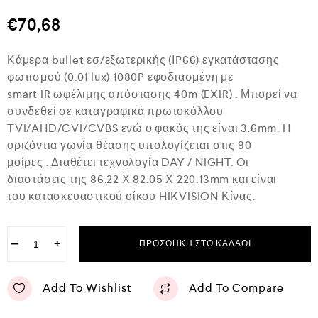
θ
μ
€
70,68
ο
λ
ο
Κάμερα bullet εσ/εξωτερικής (ΙP66) εγκατάστασης
γ
ή
φωτισμού (0.01 lux) 1080P εφοδιασμένη με
θ
smart IR ωφέλιμης απόστασης 40m (EXIR) . Μπορεί να
η
κ
συνδεθεί σε καταγραφικά πρωτοκόλλου
ε
TVI/AHD/CVI/CVBS ενώ ο φακός της είναι 3.6mm. H
μ
ε
οριζόντια γωνία θέασης υπολογίζεται στις 90
0
μοίρες . Διαθέτει τεχνολογία DAY / NIGHT. Oι
α
διαστάσεις της 86.22 Χ 82.05 Χ 220.13mm και είναι
π
ό
του κατασκευαστικού οίκου HIKVISION Κίνας.
5
−
+
ΠΡΟΣΘΉΚΗ ΣΤΟ ΚΑΛΆΘΙ
Add To Wishlist
Add To Compare