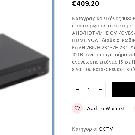
μ
€
409,20
ο
λ
ο
Καταγραφικό εικόνας 1080
γ
ή
υποστηρίξουν τα συστήμα
θ
AHD/HDTVI/HDCVI/CVBS/IP 
η
κ
HDMI ,VGA . Διαθέτει κωδι
ε
Pro/H.265/H.264+/H.264. Δ
μ
ε
10ΤΒ. Αναπαράγει σήμα vid
0
ανανέωσης εικόνας 15fps.Π
α
είναι του κατα-σκευαστικο
π
ό
5
−
+
Add To Wishlist
Κατηγορία:
CCTV