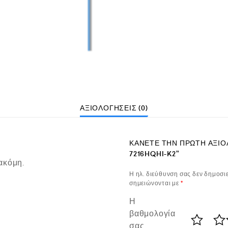
ΑΞΙΟΛΟΓΉΣΕΙΣ (0)
ΚΆΝΕΤΕ ΤΗΝ ΠΡΏΤΗ ΑΞΙΟΛ
7216HQHI-K2”
ακόμη.
Η ηλ. διεύθυνση σας δεν δημοσιε
σημειώνονται με
*
Η
βαθμολογία
σας