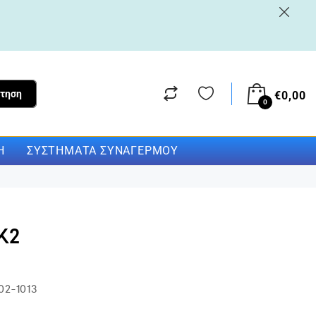
τηση
€
0,00
0
Η
ΣΥΣΤΉΜΑΤΑ ΣΥΝΑΓΕΡΜΟΎ
K2
02-1013