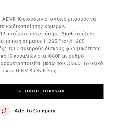
P ADVR 16 εισόδων οι οποίες μπορούν να
-τα κωδικοποίησης καμερών
αυτόματα ανιχνεύσιμα. Διαθέτει έξοδο
κοποίηση σήματος H.265 Pro+/H.265
έχε-ται 2 σκληρούς δίσκους χωρητικότητας
eo 16 καναλιών στα 1080P με ρυθμό
αραμετροποιείται μέσω του Cloud. To υλικό
ύ οίκου HIKVISION Κίνας
ΠΡΟΣΘΉΚΗ ΣΤΟ ΚΑΛΆΘΙ
Add To Compare