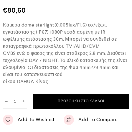
θ
μ
€
80,60
ο
λ
ο
Κάμερα dome starlight(0.005lux/F1.6) εσ/εξωτ.
γ
ή
εγκατάστασης (ΙP67) 1080P εφοδιασμένη με IR
θ
ωφέλιμης απόστασης 30m. Μπορεί να συνδεθεί σε
η
κ
καταγραφικά πρωτοκόλλου TVI/AHD/CVI/
ε
CVBS ενώ ο φακός της είναι σταθερός 2.8 mm. Διαθέτει
μ
ε
τεχνολογία DAY / NIGHT. To υλικό κατασκευής της είναι
0
αλουμίνιο. Oι διαστάσεις της Φ93.4mm?79.4mm και
α
είναι του κατασκευαστικού
π
ό
οίκου DAHUA Κίνας
5
−
+
ΠΡΟΣΘΉΚΗ ΣΤΟ ΚΑΛΆΘΙ
Add To Wishlist
Add To Compare