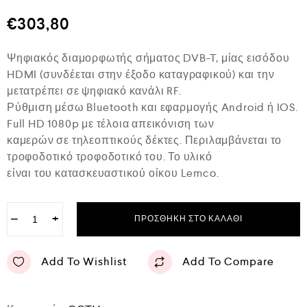
θ
μ
€
303,80
ο
λ
ο
Ψηφιακός διαμορφωτής σήματος DVB-T, μίας εισόδου
γ
ή
HDMI (συνδέεται στην έξοδο καταγραφικού) και την
θ
μετατρέπει σε ψηφιακό κανάλι RF.
η
κ
Ρύθμιση μέσω Bluetooth και εφαρμογής Android ή IOS.
ε
Full HD 1080p με τέλοια απεικόνιση των
μ
ε
καμερών σε τηλεοπτικούς δέκτες. Περιλαμβάνεται το
0
τροφοδοτικό τροφοδοτικό του. Το υλικό
α
είναι του κατασκευαστικού οίκου Lemco.
π
ό
5
−
+
ΠΡΟΣΘΉΚΗ ΣΤΟ ΚΑΛΆΘΙ
Add To Wishlist
Add To Compare