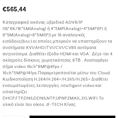
θ
μ
€
565,44
ο
λ
ο
Καταγραφικό εικόνας υβριδικό ADVR/ΙP
γ
ή
(16*4K/16*5M(Analog) ή 4*5MP(Analog)+4*5MP(IP) ή
θ
8*5M(Analog)+8*5M(IP)) με 16 αναλογικές
η
κ
εισόδους(bnc) οι οποίες μπορούν να υποστηρίξουν τα
ε
συστήματα XVI/AHD/TVI/CVI/CVBS αυτόματα
μ
ε
ανιχνεύσιμα. Διαθέτει έξοδο HDMI και VGA . Δέχε-ται 4
0
σκληρούς δίσκους χωρητικότητας 8ΤΒ . Αναπαράγει
α
σήμα video 16ch*8MP@8fps /
π
ό
16ch*5MP@14fps.Παραμετροποιείται μέσω του Cloud.
5
Kωδικοποίηση H.264/H.264+/H.265/H.265+ Διαθέτει
ενσωματωμένες λειτουργίες intelligent video και
υποστηρίζει
DHCP,FTP,DNS,DDNS,NTP,UPNP,EMAIL,3G,WIFI.To
υλικό είναι του οίκου JF-TECH Κίνας