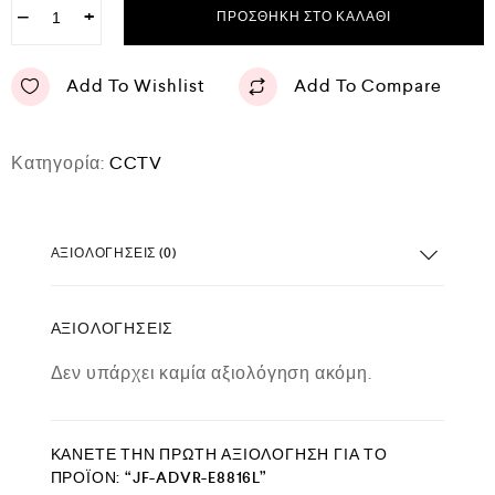
−
+
ΠΡΟΣΘΉΚΗ ΣΤΟ ΚΑΛΆΘΙ
Add To Wishlist
Add To Compare
Κατηγορία:
CCTV
ΑΞΙΟΛΟΓΉΣΕΙΣ (0)
ΑΞΙΟΛΟΓΉΣΕΙΣ
Δεν υπάρχει καμία αξιολόγηση ακόμη.
ΚΆΝΕΤΕ ΤΗΝ ΠΡΏΤΗ ΑΞΙΟΛΌΓΗΣΗ ΓΙΑ ΤΟ
ΠΡΟΪΌΝ: “JF-ADVR-E8816L”