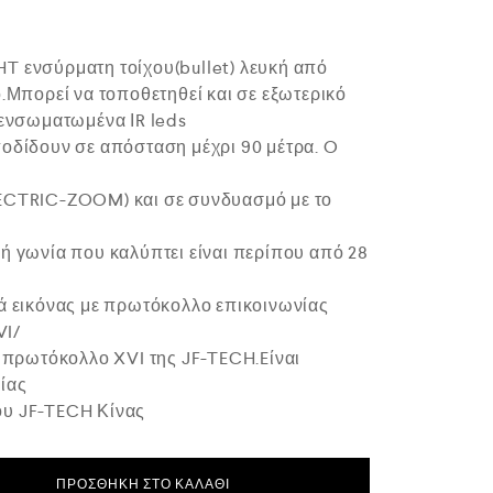
T ενσύρματη τοίχου(bullet) λευκή από
ό.Μπορεί να τοποθετηθεί και σε εξωτερικό
 ενσωματωμένα ΙR leds
οδίδουν σε απόσταση μέχρι 90 μέτρα. O
ECTRIC-ZOOM) και σε συνδυασμό με το
ή γωνία που καλύπτει είναι περίπου από 28
ά εικόνας με πρωτόκολλο επικοινωνίας
VI/
ο πρωτόκολλο XVI της JF-TECH.Eίναι
ίας
ίκου JF-TECH Κίνας
ΠΡΟΣΘΉΚΗ ΣΤΟ ΚΑΛΆΘΙ