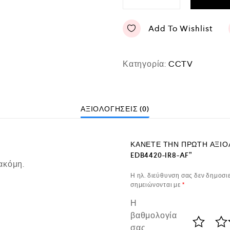
Add To Wishlist
Κατηγορία:
CCTV
ΑΞΙΟΛΟΓΉΣΕΙΣ (0)
ΚΆΝΕΤΕ ΤΗΝ ΠΡΏΤΗ ΑΞΙΟΛ
EDB4420-IR8-AF”
ακόμη.
Η ηλ. διεύθυνση σας δεν δημοσιε
σημειώνονται με
*
Η
βαθμολογία
σας