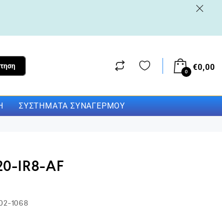
τηση
€
0,00
0
Η
ΣΥΣΤΉΜΑΤΑ ΣΥΝΑΓΕΡΜΟΎ
20-IR8-AF
02-1068