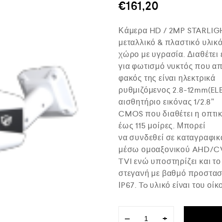
μ
€
161,20
ο
λ
ο
Κάμερα HD / 2MP STARLIGH
γ
ή
μεταλλικό & πλαστικό υλικ
θ
χώρο με υγρασία. Διαθέτει
η
κ
για φωτισμό νυκτός που απ
ε
φακός της είναι ηλεκτρικά
μ
ε
ρυθμιζόμενος 2.8-12mm(EL
0
αισθητήριο εικόνας 1/2.8”
α
CMOS που διαθέτει η οπτικ
π
ό
έως 115 μοίρες. Μπορεί
5
να συνδεθεί σε καταγραφικ
μέσω ομοαξονικού AHD/C
TVI ενώ υποστηρίζει και τ
στεγανή με βαθμό προστασ
ΙP67. To υλικό είναι του ο
−
+