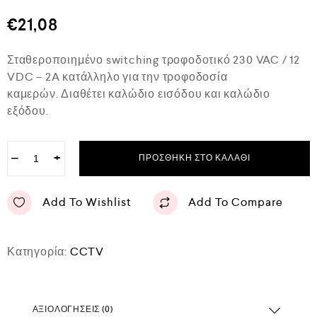
θ
μ
€
21,08
ο
λ
ο
Σταθεροποιημένο switching τροφοδοτικό 230 VAC / 12
γ
ή
VDC – 2A κατάλληλο για την τροφοδοσία
θ
καμερών. Διαθέτει καλώδιο εισόδου και καλώδιο
η
κ
εξόδου.
ε
μ
ε
0
−
+
ΠΡΟΣΘΉΚΗ ΣΤΟ ΚΑΛΆΘΙ
α
π
ό
Add To Wishlist
Add To Compare
5
Κατηγορία:
CCTV
ΑΞΙΟΛΟΓΉΣΕΙΣ (0)